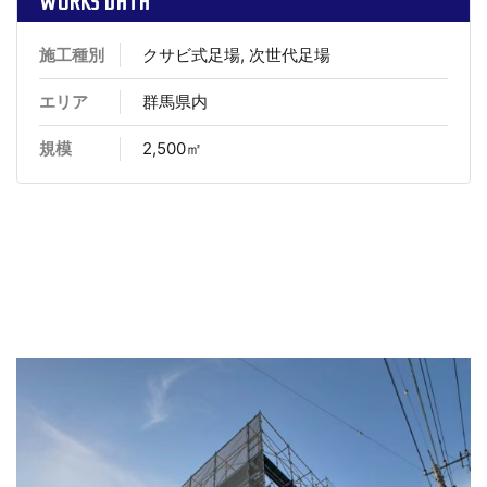
WORKS DATA
施工種別
クサビ式足場, 次世代足場
エリア
群馬県内
規模
2,500㎡