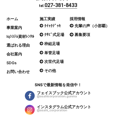
027-381-8433
tel.
ホーム
施工実績
採用情報
ｸｲｯｸﾃﾞｯｷ
先輩の声（小那覇）
事業案内
ｸｻﾋﾞ式足場
募集要項
Iqｼｽﾃﾑ資材ﾚﾝﾀﾙ
枠組足場
選ばれる理由
単管足場
会社案内
次世代足場
SDGs
その他
お問い合わせ
SNSで最新情報を発信中！
フェイスブック公式アカウント
@asahicorporation.gunma
インスタグラム公式アカウント
@asahi_corporation